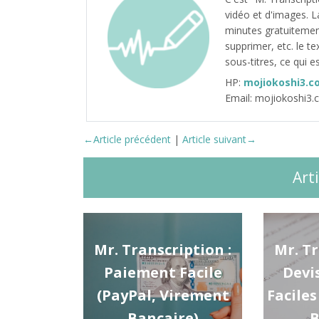
vidéo et d'images. L
minutes gratuitement
supprimer, etc. le t
sous-titres, ce qui e
HP:
mojiokoshi3.c
Email: mojiokoshi3
←Article précédent
|
Article suivant→
Art
Mr. Transcription :
Mr. Tr
Paiement Facile
Devi
(PayPal, Virement
Facile
Bancaire)
B