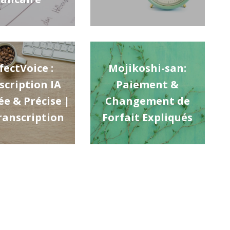
fectVoice :
Mojikoshi-san:
scription IA
Paiement &
ée & Précise |
Changement de
ranscription
Forfait Expliqués