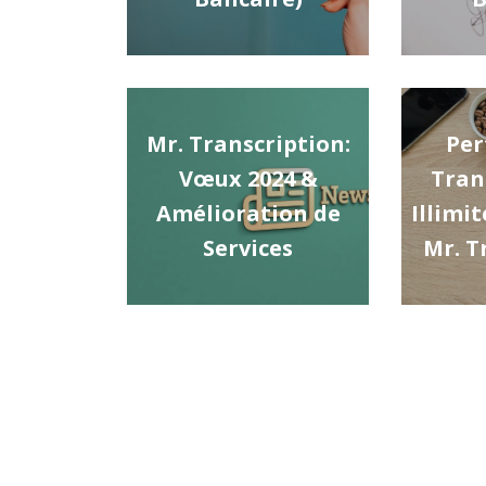
Mr. Transcription:
Per
Vœux 2024 &
Tran
Amélioration de
Illimit
Services
Mr. T