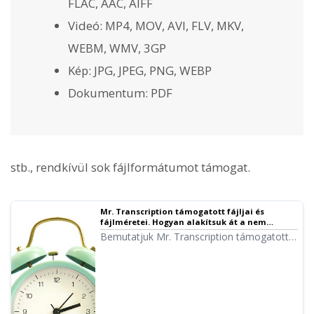
FLAC, AAC, AIFF
Videó: MP4, MOV, AVI, FLV, MKV,
WEBM, WMV, 3GP
Kép: JPG, JPEG, PNG, WEBP
Dokumentum: PDF
stb., rendkívül sok fájlformátumot támogat.
Mr. Transcription támogatott fájljai és
fájlméretei. Hogyan alakítsuk át a nem
támogatott fájlokat támogatottá.
Bemutatjuk Mr. Transcription támogatott
fájljait és azt, hogy mit tegyünk, ha nem
támogatott fájltípussal találkozunk.