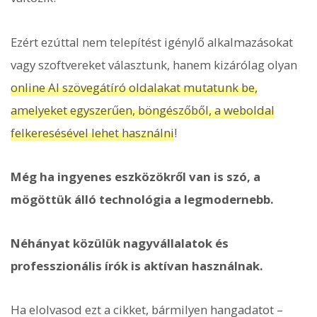
Ezért ezúttal nem telepítést igénylő alkalmazásokat
vagy szoftvereket választunk, hanem kizárólag olyan
online AI szövegátíró oldalakat mutatunk be,
amelyeket egyszerűen, böngészőből, a weboldal
felkeresésével lehet használni
!
Még ha ingyenes eszközökről van is szó, a
mögöttük álló technológia a legmodernebb.
Néhányat közülük nagyvállalatok és
professzionális írók is aktívan használnak.
Ha elolvasod ezt a cikket, bármilyen hangadatot –