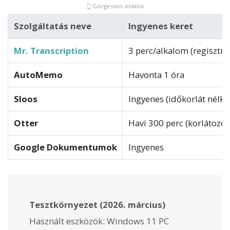
👆
Görgessen oldalra
Szolgáltatás neve
Ingyenes keret
Mr. Transcription
3 perc/alkalom (regisztrá
AutoMemo
Havonta 1 óra
Sloos
Ingyenes (időkorlát nélkü
Otter
Havi 300 perc (korlátozot
Google Dokumentumok
Ingyenes
Tesztkörnyezet (2026. március)
Használt eszközök: Windows 11 PC