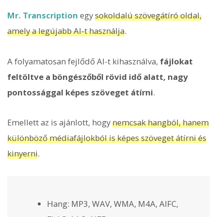
Mr. Transcription
egy
sokoldalú szövegátíró oldal,
amely a legújabb AI-t használja
.
A folyamatosan fejlődő AI-t kihasználva,
fájlokat
feltöltve a böngészőből rövid idő alatt, nagy
pontossággal képes szöveget átírni
.
Emellett az is ajánlott, hogy
nemcsak hangból, hanem
különböző médiafájlokból is képes szöveget átírni és
kinyerni
.
Hang: MP3, WAV, WMA, M4A, AIFC,