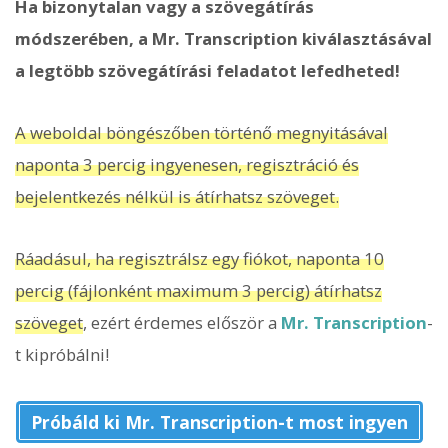
Ha bizonytalan vagy a szövegátírás
módszerében, a Mr. Transcription kiválasztásával
a legtöbb szövegátírási feladatot lefedheted!
A weboldal böngészőben történő megnyitásával
naponta 3 percig ingyenesen, regisztráció és
bejelentkezés nélkül is átírhatsz szöveget.
Ráadásul, ha regisztrálsz egy fiókot, naponta 10
percig (fájlonként maximum 3 percig) átírhatsz
szöveget
, ezért érdemes először a
Mr. Transcription
-
t kipróbálni!
Próbáld ki Mr. Transcription-t most ingyen