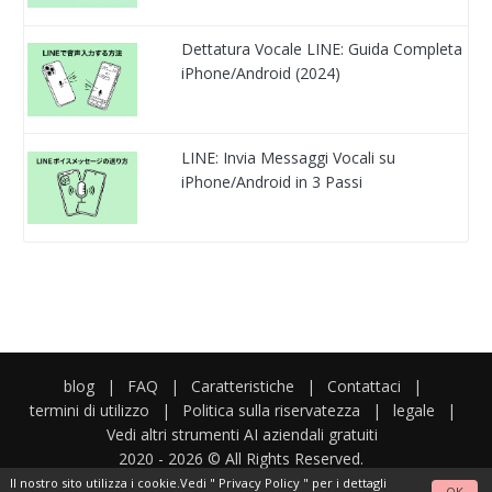
Dettatura Vocale LINE: Guida Completa
iPhone/Android (2024)
LINE: Invia Messaggi Vocali su
iPhone/Android in 3 Passi
blog
|
FAQ
|
Caratteristiche
|
Contattaci
|
termini di utilizzo
|
Politica sulla riservatezza
|
legale
|
Vedi altri strumenti AI aziendali gratuiti
2020 -
2026
© All Rights Reserved.
Il nostro sito utilizza i cookie.Vedi "
Privacy Policy
" per i dettagli
OK