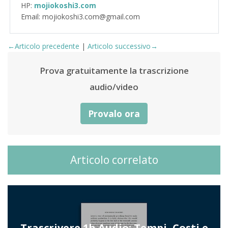
HP:
mojiokoshi3.com
Email: mojiokoshi3.com@gmail.com
←Articolo precedente
|
Articolo successivo→
Prova gratuitamente la trascrizione
audio/video
Provalo ora
Articolo correlato
Trascrivere 1h Audio: Tempi, Costi e