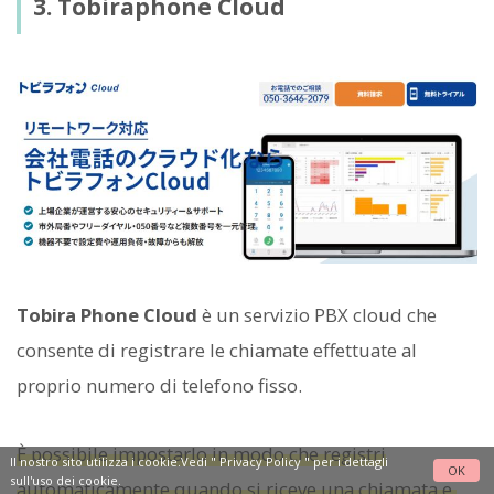
3. Tobiraphone Cloud
Tobira Phone Cloud
è un servizio PBX cloud che
consente di registrare le chiamate effettuate al
proprio numero di telefono fisso.
È possibile impostarlo in modo che registri
Il nostro sito utilizza i cookie.Vedi "
Privacy Policy
" per i dettagli
OK
sull'uso dei cookie.
automaticamente quando si riceve una chiamata e,