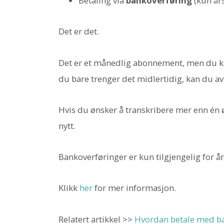
Betaling via
bankoverføring
(kun år
Det er det.
Det er et månedlig abonnement, men du kan
du bare trenger det midlertidig, kan du avb
Hvis du ønsker å transkribere mer enn én ø
nytt.
Bankoverføringer er kun tilgjengelig for å
Klikk
her
for mer informasjon.
Relatert artikkel >>
Hvordan betale med ba