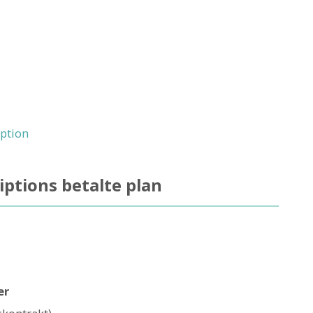
iption
ptions betalte plan
er