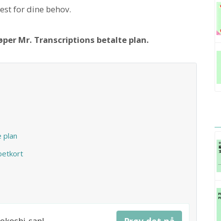
est for dine behov.
øper Mr. Transcriptions betalte plan.
 plan
betkort
iokoshi-san!
Prøv det nå