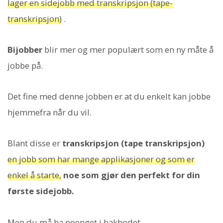
lager en sidejobb med transkripsjon (tape-
transkripsjon)
.
Bijobber
blir mer og mer populært som en ny måte å
jobbe på.
Det fine med denne jobben er at du enkelt kan jobbe
hjemmefra når du vil.
Blant disse er
transkripsjon (tape transkripsjon)
en jobb som har mange applikasjoner og som er
enkel å starte,
noe som gjør den perfekt for din
første sidejobb.
Men du må ha poenget i bakhodet