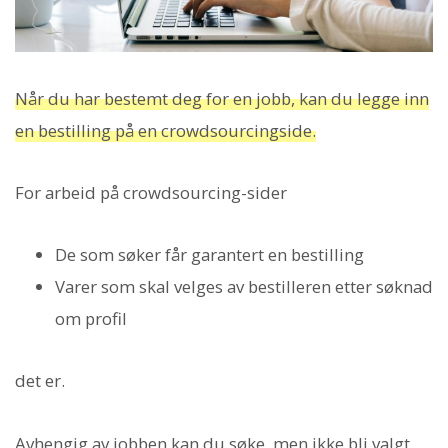
Når du har bestemt deg for en jobb, kan du legge inn
en bestilling på en crowdsourcingside.
For arbeid på crowdsourcing-sider
De som søker får garantert en bestilling
Varer som skal velges av bestilleren etter søknad
om profil
det er.
Avhengig av jobben kan du søke, men ikke bli valgt