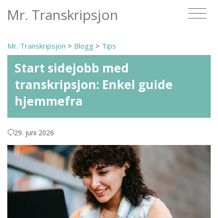
Mr. Transkripsjon
Mr. Transkripsjon
>
Blogg
>
Tips
Start sidejobb med
transkripsjon: Enkel guide
hjemmefra
29. juni 2026