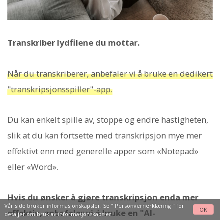
Transkriber lydfilene du mottar.
Når du transkriberer, anbefaler vi å bruke en dedikert
"transkripsjonsspiller"-app.
Du kan enkelt spille av, stoppe og endre hastigheten,
slik at du kan fortsette med transkripsjon mye mer
effektivt enn med generelle apper som «Notepad»
eller «Word».
Hvis du ønsker å gjøre transkripsjon enda mer
Vår side bruker informasjonskapsler. Se "
Personvernerklæring
" for
OK
effektiv, anbefaler vi å bruke en "AI-
detaljer om bruk av informasjonskapsler.