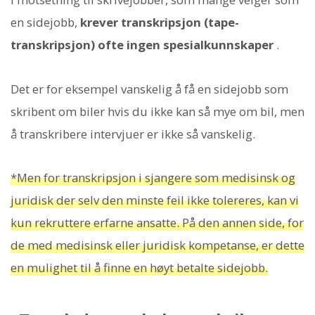
en sidejobb,
krever transkripsjon (tape-
transkripsjon) ofte ingen spesialkunnskaper
.
Det er for eksempel vanskelig å få en sidejobb som
skribent om biler hvis du ikke kan så mye om bil, men
å transkribere intervjuer er ikke så vanskelig.
*Men for transkripsjon i sjangere som medisinsk og
juridisk der selv den minste feil ikke tolereres, kan vi
kun rekruttere erfarne ansatte. På den annen side, for
de med medisinsk eller juridisk kompetanse, er dette
en mulighet til å finne en høyt betalte sidejobb.