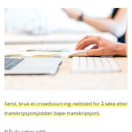
Først, bruk et crowdsourcing-nettsted for å søke etter
transkripsjonsjobber (tape-transkripsjon).
Når du søker jobb