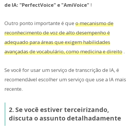
de IA: "PerfectVoice" e "AmiVoice"
!
Outro ponto importante é que
o mecanismo de
reconhecimento de voz de alto desempenho é
adequado para áreas que exigem habilidades
avançadas de vocabulário, como medicina e direito
.
Se você for usar um serviço de transcrição de IA, é
recomendável escolher um serviço que use a IA mais
recente.
2. Se você estiver terceirizando,
discuta o assunto detalhadamente