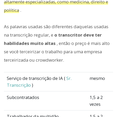
altamente especializadas, como medicina, direito e
política
.
As palavras usadas são diferentes daquelas usadas
na transcrição regular, e
o transcritor deve ter
habilidades muito altas
, então o preço é mais alto
se você terceirizar o trabalho para uma empresa
terceirizada ou crowdworker.
Serviço de transcrição de IA (
Sr.
mesmo
Transcrição
)
Subcontratados
1,5 a 2
vezes
Trabalhador da multidão
1,5 a 2