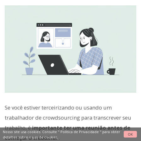
Se você estiver terceirizando ou usando um
trabalhador de crowdsourcing para transcrever seu
trabalho, é
importante ter uma reunião antes de
Nosso site usa cookies. Consulte "
Política de Privacidade
" para obter
OK
começar a trabalhar
.
detalhes sobre o uso de cookies.