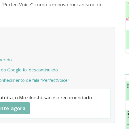
o ``PerfectVoice'' como um novo mecanismo de
necido.
do Google foi descontinuado
onhecimento de fala "PerfectVoice"
ratuita, o Mozikoshi-san é o recomendado.
nte agora