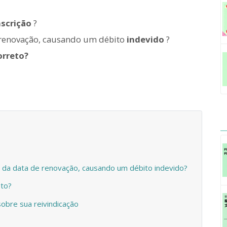
nscrição
?
e renovação, causando um débito
indevido
?
orreto?
s da data de renovação, causando um débito indevido?
eto?
obre sua reivindicação