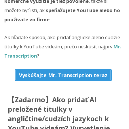
Komerčné využitie je tiež povolené
, takže si
môžete byť istí, ak
speňažujete YouTube alebo ho
používate vo firme
.
Ak hľadáte spôsob, ako pridať anglické alebo cudzie
titulky k YouTube videám, prečo neskúsiť najprv
Mr.
Transcription
?
Vyskúšajte Mr. Transcription teraz
【Zadarmo】Ako pridať AI
preložené titulky v
angličtine/cudzích jazykoch k
YouTube videám? Vysvetlenie