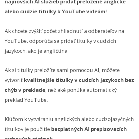
najnovších AI služieb pridať preložené anglické
alebo cudzie titulky k YouTube videám
!
Ak chcete zvýšiť počet zhliadnutí a odberateľov na
YouTube, odporúča sa pridať titulky v cudzích
jazykoch, ako je angličtina.
Ak si titulky preložíte sami pomocou AI, môžete
vytvoriť
kvalitnejšie titulky v cudzích jazykoch bez
chýb v preklade
, než aké ponúka automatický
preklad YouTube.
Kľúčom k vytváraniu anglických alebo cudzojazyčných
titulkov je použitie
bezplatných AI prepisovacích
webových stránok
.