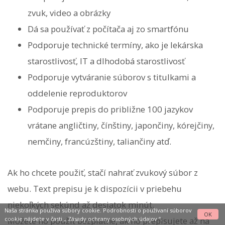
zvuk, video a obrázky
Dá sa používať z počítača aj zo smartfónu
Podporuje technické termíny, ako je lekárska
starostlivosť, IT a dlhodobá starostlivosť
Podporuje vytváranie súborov s titulkami a
oddelenie reproduktorov
Podporuje prepis do približne 100 jazykov
vrátane angličtiny, čínštiny, japončiny, kórejčiny,
nemčiny, francúzštiny, taliančiny atď.
Ak ho chcete použiť, stačí nahrať zvukový súbor z
webu. Text prepisu je k dispozícii v priebehu
niekoľkých sekúnd až desiatok minút.
Naša stránka používa súbory cookie. Podrobnosti o používaní súborov
OK
cookie nájdete v časti „
Zásady ochrany osobných údajov
“.
Môžete ho použiť bezplatne, ak ho prepisujete až na