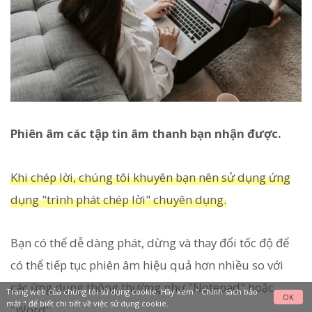
Phiên âm các tập tin âm thanh bạn nhận được.
Khi chép lời, chúng tôi khuyên bạn nên sử dụng ứng
dụng "trình phát chép lời" chuyên dụng.
Bạn có thể dễ dàng phát, dừng và thay đổi tốc độ để
có thể tiếp tục phiên âm hiệu quả hơn nhiều so với
các ứng dụng thông thường như "Notepad" hoặc
Trang web của chúng tôi sử dụng cookie. Hãy xem "
Chính sách bảo
OK
mật
" để biết chi tiết về việc sử dụng cookie.
"Word".