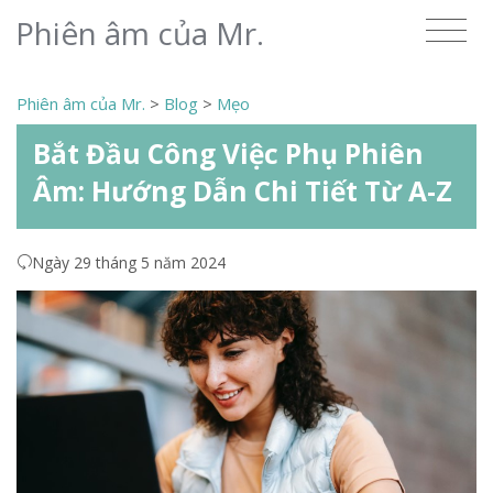
Phiên âm của Mr.
Phiên âm của Mr.
>
Blog
>
Mẹo
Bắt Đầu Công Việc Phụ Phiên
Âm: Hướng Dẫn Chi Tiết Từ A-Z
Ngày 29 tháng 5 năm 2024