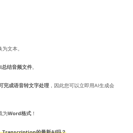
换为文本。
I总结音频文件
。
即可完成语音转文字处理
，因此您可以立即用AI生成会
载为
Word格式
！
ranscription的最新AI吗？