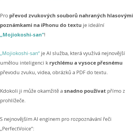
Pro
převod zvukových souborů nahraných hlasovými
poznámkami na iPhonu do textu
je ideální
„Mojiokoshi-san“
!
„Mojiokoshi-san“
je AI služba, která využívá nejnovější
umělou inteligenci k
rychlému a vysoce přesnému
převodu zvuku, videa, obrázků a PDF do textu.
Kdokoli ji může okamžitě a
snadno používat
přímo z
prohlížeče.
S nejnovějším AI enginem pro rozpoznávání řeči
„PerfectVoice“: