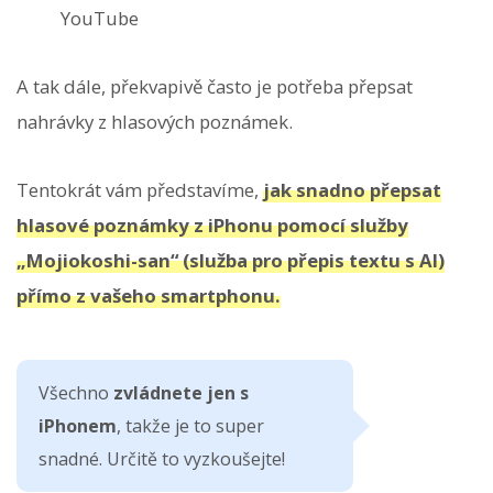
YouTube
A tak dále, překvapivě často je potřeba přepsat
nahrávky z hlasových poznámek.
Tentokrát vám představíme,
jak snadno přepsat
hlasové poznámky z iPhonu pomocí služby
„Mojiokoshi-san“ (služba pro přepis textu s AI)
přímo z vašeho smartphonu.
Všechno
zvládnete jen s
iPhonem
, takže je to super
snadné. Určitě to vyzkoušejte!