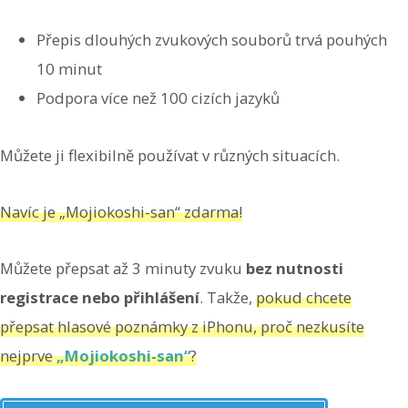
Přepis dlouhých zvukových souborů trvá pouhých
10 minut
Podpora více než 100 cizích jazyků
Můžete ji flexibilně používat v různých situacích.
Navíc je „Mojiokoshi-san“ zdarma!
Můžete přepsat až 3 minuty zvuku
bez nutnosti
registrace nebo přihlášení
. Takže,
pokud chcete
přepsat hlasové poznámky z iPhonu, proč nezkusíte
nejprve
„Mojiokoshi-san“
?