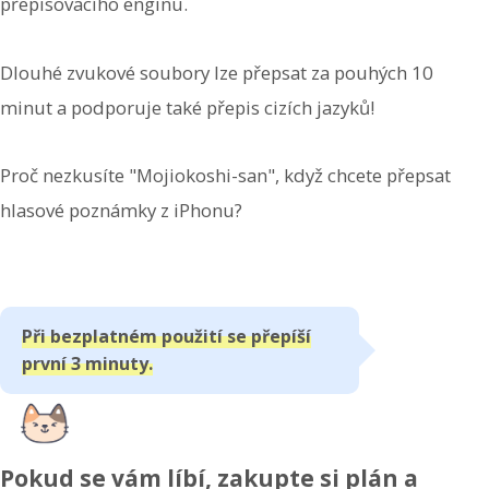
přepisovacího enginu.
Dlouhé zvukové soubory lze přepsat za pouhých 10
minut a podporuje také přepis cizích jazyků!
Proč nezkusíte "Mojiokoshi-san", když chcete přepsat
hlasové poznámky z iPhonu?
Při bezplatném použití se přepíší
první 3 minuty.
Pokud se vám líbí, zakupte si plán a