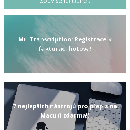
Související článek
Mr. Transcription: Registrace k
fakturaci hotova!
7 nejlepších nástrojů pro přepis na
Macu (i zdarma!)