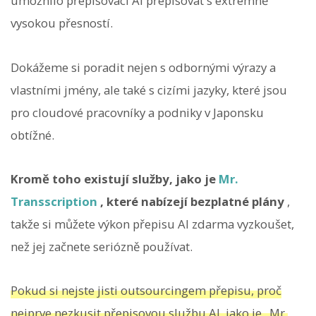
umožnilo přepisovací AI přepisovat s extrémně
vysokou přesností.
Dokážeme si poradit nejen s odbornými výrazy a
vlastními jmény, ale také s cizími jazyky, které jsou
pro cloudové pracovníky a podniky v Japonsku
obtížné.
Kromě toho existují služby, jako je
Mr.
Transscription
, které nabízejí bezplatné plány
,
takže si můžete výkon přepisu AI zdarma vyzkoušet,
než jej začnete seriózně používat.
Pokud si nejste jisti outsourcingem přepisu, proč
nejprve nezkusit přepisovou službu AI, jako je „Mr.