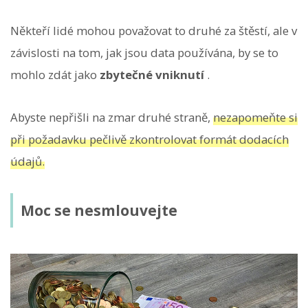
Někteří lidé mohou považovat to druhé za štěstí, ale v
závislosti na tom, jak jsou data používána, by se to
mohlo zdát jako
zbytečné vniknutí
.
Abyste nepřišli na zmar druhé straně,
nezapomeňte si
při požadavku pečlivě zkontrolovat formát dodacích
údajů.
Moc se nesmlouvejte