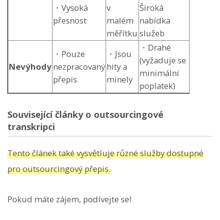
・Vysoká
v
Široká
přesnost
malém
nabídka
měřítku
služeb
・Drahé
・Pouze
・Jsou
(vyžaduje se
Nevýhody
nezpracovaný
hity a
minimální
přepis
minely
poplatek)
Související články o outsourcingové
transkripci
Tento článek také vysvětluje různé služby dostupné
pro outsourcingový přepis.
Pokud máte zájem, podívejte se!