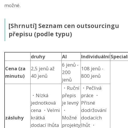
možné.
[Shrnutí] Seznam cen outsourcingu
přepisu (podle typu)
druhy
AI
Individuální
Special
6 jenů -
Cena (za
2,5 jenů až
108 jenů -
200
minutu)
40 jenů
800 jenů
jenů
・Ruční
・Pečlivá
・Nízká
přepis
práce ・
jednotková
je levný
Přísné
cena ・Velmi
・
dodržování
zásluhy
krátká
Možné
dodacích
dodací lhůta
projekty
lhůt ・