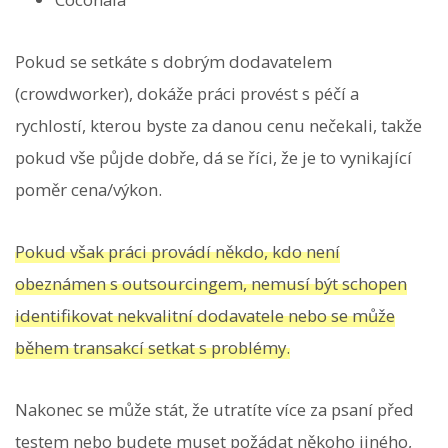
Pokud se setkáte s dobrým dodavatelem
(crowdworker), dokáže práci provést s péčí a
rychlostí, kterou byste za danou cenu nečekali, takže
pokud vše půjde dobře, dá se říci, že je to vynikající
poměr cena/výkon.
Pokud však práci provádí někdo, kdo není
obeznámen s outsourcingem, nemusí být schopen
identifikovat nekvalitní dodavatele nebo se může
během transakcí setkat s problémy.
Nakonec se může stát, že utratíte více za psaní před
testem nebo budete muset požádat někoho jiného, ​​