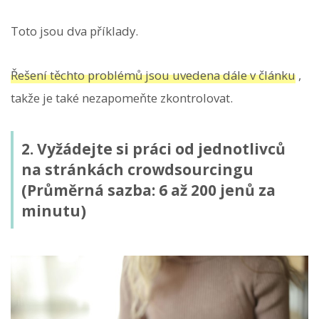
Toto jsou dva příklady.
Řešení těchto problémů jsou uvedena dále v článku
,
takže je také nezapomeňte zkontrolovat.
2. Vyžádejte si práci od jednotlivců
na stránkách crowdsourcingu
(Průměrná sazba: 6 až 200 jenů za
minutu)