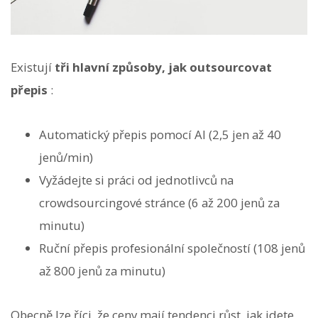
Existují
tři hlavní způsoby, jak outsourcovat
přepis
:
Automatický přepis pomocí AI (2,5 jen až 40
jenů/min)
Vyžádejte si práci od jednotlivců na
crowdsourcingové stránce (6 až 200 jenů za
minutu)
Ruční přepis profesionální společností (108 jenů
až 800 jenů za minutu)
Obecně lze říci, že ceny mají tendenci růst, jak jdete