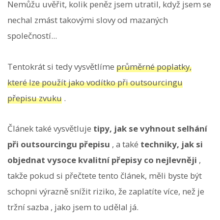
Nemůžu uvěřit, kolik peněz jsem utratil, když jsem se
nechal zmást takovými slovy od mazaných
společností...
Tentokrát si tedy vysvětlíme
průměrné poplatky,
které lze použít jako vodítko při outsourcingu
přepisu zvuku
.
Článek také vysvětluje
tipy, jak se vyhnout selhání
při outsourcingu přepisu
, a také
techniky, jak si
objednat vysoce kvalitní přepisy co nejlevněji
,
takže pokud si přečtete tento článek, měli byste být
schopni výrazně snížit riziko, že zaplatíte více, než je
tržní sazba , jako jsem to udělal já.