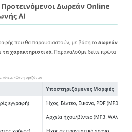
Προτεινόμενοι Δωρεάν Online
ωνής AI
ραφής που θα παρουσιαστούν, με βάση το
δωρεάν
ι τα χαρακτηριστικά
. Παρακαλούμε δείτε πρώτα
 κάνετε κύλιση οριζόντια
Υποστηριζόμενες Μορφές
ρίς εγγραφή)
Ήχος, Βίντεο, Εικόνα, PDF (MP3, MP4,
Αρχεία ήχου/βίντεο (MP3, WAV, MP4,
στος χρόνος)
Ήχος σε πραγματικό χρόνο