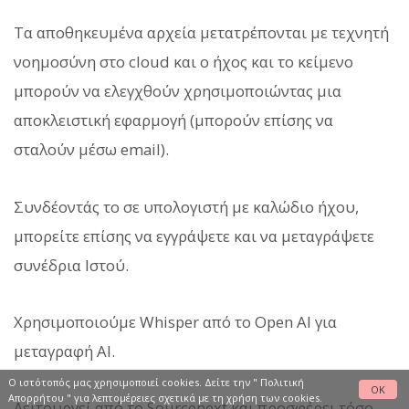
Τα αποθηκευμένα αρχεία μετατρέπονται με τεχνητή
νοημοσύνη στο cloud και ο ήχος και το κείμενο
μπορούν να ελεγχθούν χρησιμοποιώντας μια
αποκλειστική εφαρμογή (μπορούν επίσης να
σταλούν μέσω email).
Συνδέοντάς το σε υπολογιστή με καλώδιο ήχου,
μπορείτε επίσης να εγγράψετε και να μεταγράψετε
συνέδρια Ιστού.
Χρησιμοποιούμε Whisper από το Open AI για
μεταγραφή AI.
Ο ιστότοπός μας χρησιμοποιεί cookies. Δείτε την "
Πολιτική
OK
Απορρήτου
" για λεπτομέρειες σχετικά με τη χρήση των cookies.
Λειτουργεί από το Sourcenext και προσφέρει τόσο