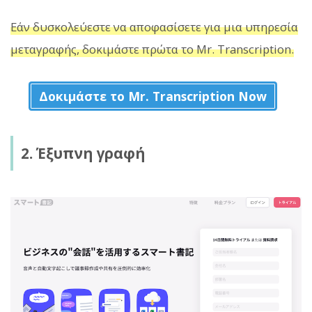
Εάν δυσκολεύεστε να αποφασίσετε για μια υπηρεσία
μεταγραφής, δοκιμάστε πρώτα το Mr. Transcription.
Δοκιμάστε το Mr. Transcription Now
2. Έξυπνη γραφή