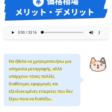
Θα ήθελα να χρησιμοποιήσω μια
υπηρεσία μεταγραφής, αλλά
υπάρχουν τόσες πολλές
διαθέσιμες εφαρμογές και
εξειδικευμένες εταιρείες που δεν
ξέρω ποια να διαλέξω...