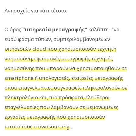
Ανησυχείς για κάτι τέτοιο;
Ο όρος
"υπηρεσία μεταγραφής"
καλύπτει ένα
ευρύ φάσμα τύπων, συμπεριλαμβανομένων
υπηρεσιών cloud που χρησιμοποιούν τεχνητή
νοημοσύνη, εφαρμογές μεταγραφής τεχνητής
νοημοσύνης που μπορούν να χρησιμοποιηθούν σε
smartphone ή υπολογιστές, εταιρείες μεταγραφής
όπου επαγγελματίες συγγραφείς πληκτρολογούν σε
πληκτρολόγιο και, πιο πρόσφατα, ελεύθεροι
επαγγελματίες που λαμβάνουν σε μεμονωμένες
εργασίες μεταγραφής που χρησιμοποιούν
ιστοτόπους crowdsourcing
.