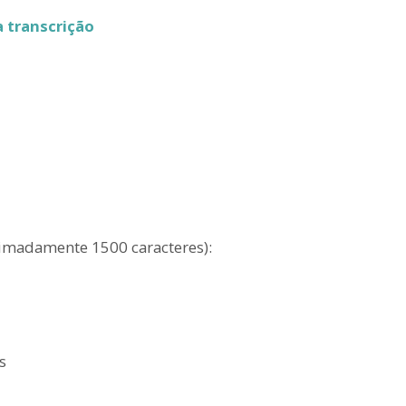
a transcrição
ximadamente 1500 caracteres):
s