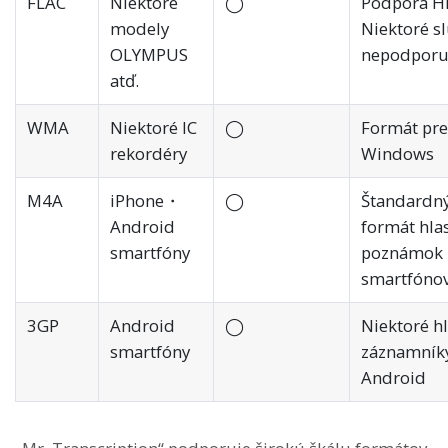
FLAC
Niektoré
◯
Podpora Hi
modely
Niektoré sl
OLYMPUS
nepodporu
atď.
WMA
Niektoré IC
◯
Formát pre
rekordéry
Windows
M4A
iPhone・
◯
Štandardn
Android
formát hla
smartfóny
poznámok
smartfóno
3GP
Android
◯
Niektoré h
smartfóny
záznamník
Android