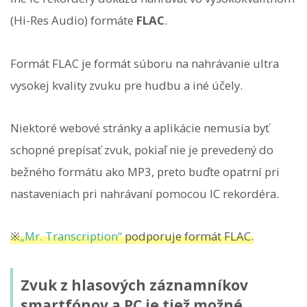
(Hi-Res Audio) formáte
FLAC
.
Formát FLAC je formát súboru na nahrávanie ultra
vysokej kvality zvuku pre hudbu a iné účely.
Niektoré webové stránky a aplikácie nemusia byť
schopné prepísať zvuk, pokiaľ nie je prevedený do
bežného formátu ako MP3, preto buďte opatrní pri
nastaveniach pri nahrávaní pomocou IC rekordéra.
※
„Mr. Transcription“
podporuje formát FLAC.
Zvuk z hlasových záznamníkov
smartfónov a PC je tiež možné