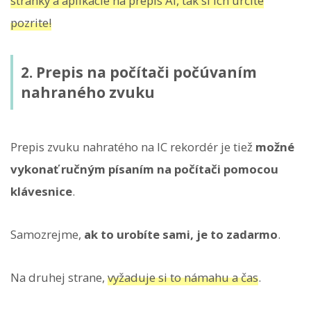
stránky a aplikácie na prepis AI, tak si ich určite
pozrite!
2. Prepis na počítači počúvaním
nahraného zvuku
Prepis zvuku nahratého na IC rekordér je tiež
možné
vykonať ručným písaním na počítači pomocou
klávesnice
.
Samozrejme,
ak to urobíte sami, je to zadarmo
.
Na druhej strane,
vyžaduje si to námahu a čas
.