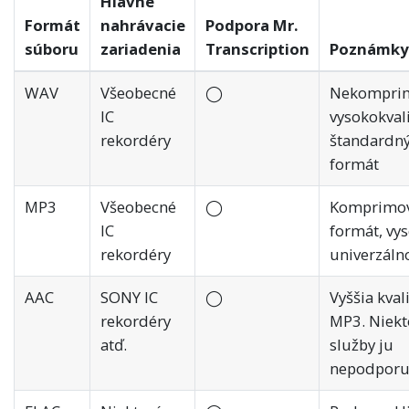
Hlavné
Formát
nahrávacie
Podpora Mr.
súboru
zariadenia
Transcription
Poznámky
WAV
Všeobecné
◯
Nekomprim
IC
vysokokval
rekordéry
štandardn
formát
MP3
Všeobecné
◯
Komprimo
IC
formát, vy
rekordéry
univerzáln
AAC
SONY IC
◯
Vyššia kval
rekordéry
MP3. Niekt
atď.
služby ju
nepodporu