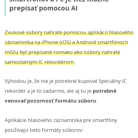
prepísať pomocou AI
Zvukové súbory nahraté pomocou aplikácií hlasového
záznamníka na iPhone (iOS) a Android smartfónoch
môžu byť prepísané rovnako ako súbory nahraté
samostatným IC rekordérom.
Výhodou je, že nie je potrebné kupovať špeciálny IC
rekordér a je to zadarmo, ale aj tu je
potrebné
venovať pozornosť formátu súboru
.
Aplikácie hlasového záznamníka pre smartfóny
používajú tieto formáty súborov: