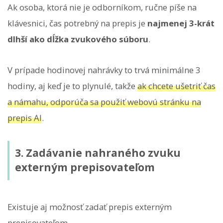
Ak osoba, ktorá nie je odborníkom, ručne píše na
klávesnici, čas potrebný na prepis je
najmenej 3-krát
dlhší ako dĺžka zvukového súboru
.
V prípade hodinovej nahrávky to trvá minimálne 3
hodiny, aj keď je to plynulé, takže
ak chcete ušetriť čas
a námahu, odporúča sa použiť webovú stránku na
prepis AI
.
3. Zadávanie nahraného zvuku
externým prepisovateľom
Existuje aj možnosť zadať prepis externým
prepisovateľom.