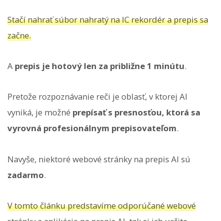
Stačí nahrať súbor nahratý na IC rekordér a prepis sa
začne.
A
prepis je hotový len za približne 1 minútu
.
Pretože rozpoznávanie reči je oblasť, v ktorej AI
vyniká, je možné
prepísať s presnosťou, ktorá sa
vyrovná profesionálnym prepisovateľom
.
Navyše, niektoré webové stránky na prepis AI sú
zadarmo
.
V tomto článku predstavíme odporúčané webové