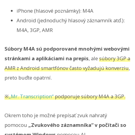
iPhone (hlasové poznámky): M4A
Android (jednoduchý hlasový záznamník atď.):
M4A, 3GP, AMR
Súbory M4A sú podporované mnohými webovými
stránkami a aplikáciami na prepis
, ale
súbory 3GP a
AMR z Android smartfónov často vyžadujú konverziu
,
preto buďte opatrní.
※
„Mr. Transcription“
podporuje súbory M4A a 3GP.
Okrem toho je možné prepísať zvuk nahratý
pomocou
„Zvukového záznamníka“ v počítači so
systémom Windows
pomocou AI.