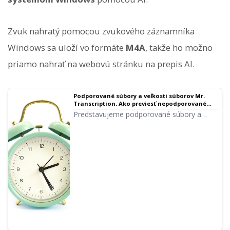
Zvuk nahratý pomocou zvukového záznamníka
Windows sa uloží vo formáte
M4A
, takže ho možno
priamo nahrať na webovú stránku na prepis AI.
Podporované súbory a veľkosti súborov Mr.
Transcription. Ako previesť nepodporované
súbory na podporované.
Predstavujeme podporované súbory a
veľkosti súborov Mr. Transcription. Tiež
poradíme, čo robiť, ak máte
nepodporovaný súbor.