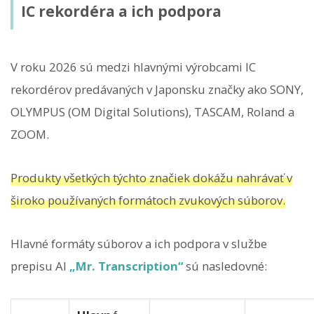
IC rekordéra a ich podpora
V roku 2026 sú medzi hlavnými výrobcami IC
rekordérov predávaných v Japonsku značky ako SONY,
OLYMPUS (OM Digital Solutions), TASCAM, Roland a
ZOOM.
Produkty všetkých týchto značiek dokážu nahrávať v
široko používaných formátoch zvukových súborov.
Hlavné formáty súborov a ich podpora v službe
prepisu AI
„Mr. Transcription“
sú nasledovné: