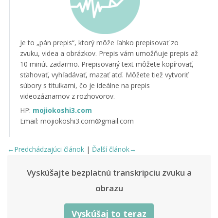
Je to „pán prepis“, ktorý môže ľahko prepisovať zo
zvuku, videa a obrázkov. Prepis vám umožňuje prepis až
10 minút zadarmo. Prepisovaný text môžete kopírovať,
sťahovať, vyhľadávať, mazať atď. Môžete tiež vytvoriť
súbory s titulkami, čo je ideálne na prepis
videozáznamov z rozhovorov.
HP:
mojiokoshi3.com
Email: mojiokoshi3.com@gmail.com
←Predchádzajúci článok
|
Ďalší článok→
Vyskúšajte bezplatnú transkripciu zvuku a
obrazu
Vyskúšaj to teraz