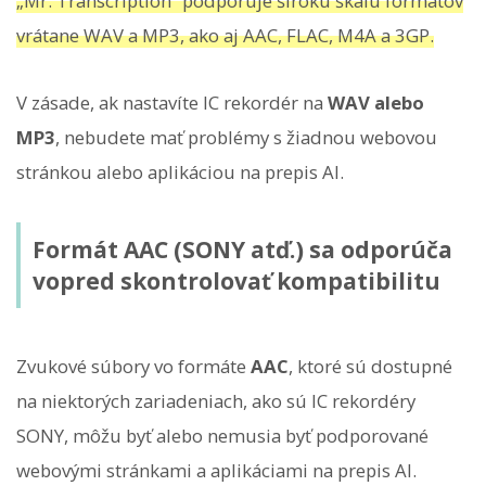
„Mr. Transcription“ podporuje širokú škálu formátov
vrátane WAV a MP3, ako aj AAC, FLAC, M4A a 3GP.
V zásade, ak nastavíte IC rekordér na
WAV alebo
MP3
, nebudete mať problémy s žiadnou webovou
stránkou alebo aplikáciou na prepis AI.
Formát AAC (SONY atď.) sa odporúča
vopred skontrolovať kompatibilitu
Zvukové súbory vo formáte
AAC
, ktoré sú dostupné
na niektorých zariadeniach, ako sú IC rekordéry
SONY, môžu byť alebo nemusia byť podporované
webovými stránkami a aplikáciami na prepis AI.