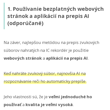
1. Používanie bezplatných webových
stránok a aplikácií na prepis AI
(odporúčané)
Na záver, najlepšou metódou na prepis zvukových
súborov nahratých na IC rekordér je použitie
webových stránok
a
aplikácií na prepis AI
.
Keď nahráte zvukový súbor, najnovšia AI na
rozpoznávanie reči ho automaticky prepíše.
Jeho vlastnosti sú, že je
veľmi jednoduché ho
používať
a
kvalita je veľmi vysoká
.