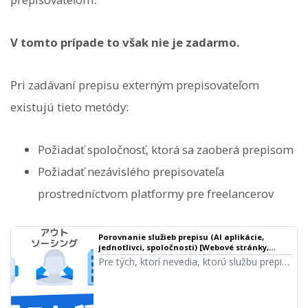
V tomto prípade to však nie je zadarmo.
Pri zadávaní prepisu externým prepisovateľom
existujú tieto metódy:
Požiadať spoločnosť, ktorá sa zaoberá prepisom
Požiadať nezávislého prepisovateľa
prostredníctvom platformy pre freelancerov
Porovnanie služieb prepisu (AI aplikácie,
jednotlivci, spoločnosti) [Webové stránky,
aplikácie, PC, smartfóny]
Pre tých, ktorí nevedia, ktorú službu prepisu
si vybrať, sme porovnali a zhrnuli
odporúčané aplikácie a webové stránky.
Vysvetľujeme tiež, ako si vybrať najlepšiu