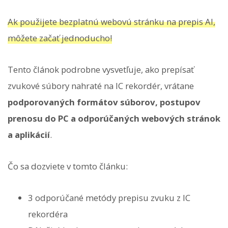
Ak použijete bezplatnú webovú stránku na prepis AI,
môžete začať jednoducho!
Tento článok podrobne vysvetľuje, ako prepísať
zvukové súbory nahraté na IC rekordér, vrátane
podporovaných formátov súborov, postupov
prenosu do PC a odporúčaných webových stránok
a aplikácií
.
Čo sa dozviete v tomto článku:
3 odporúčané metódy prepisu zvuku z IC
rekordéra