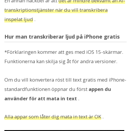
En annan nackdel är att
det är mindre bekvämt än AI-
transkriptionstjänster när du vill transkribera
inspelat ljud
.
Hur man transkriberar ljud på iPhone gratis
*Förklaringen kommer att ges med iOS 15-skärmar.
Funktionerna kan skilja sig åt för andra versioner.
Om du vill konvertera röst till text gratis med iPhone-
standardfunktionen öppnar du först
appen du
använder för att mata in text
.
Alla appar som låter dig mata in text är OK
.