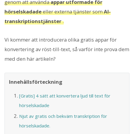
genom att använda
appar utformade för
hörselskadade
eller externa tjänster som
AI-
transkriptionstjänster
.
Vi kommer att introducera olika gratis appar för
konvertering av röst-till-text, så varför inte prova dem
med den här artikeln?
Innehållsförteckning
[Gratis] 4 sätt att konvertera ljud till text för
hörselskadade
Njut av gratis och bekväm transkription för
hörselskadade.