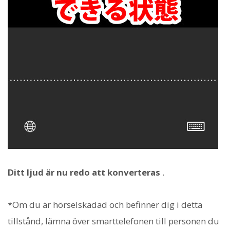
Ditt ljud är nu redo att konverteras
.
*Om du är hörselskadad och befinner dig i detta
tillstånd, lämna över smarttelefonen till personen du