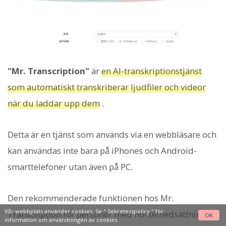
"Mr. Transcription"
är
en AI-transkriptionstjänst
som automatiskt transkriberar ljudfiler och videor
när du laddar upp dem
.
Detta är en tjänst som används via en webbläsare och
kan användas inte bara på iPhones och Android-
smarttelefoner utan även på PC.
Den rekommenderade funktionen hos Mr.
Vår webbplats använder cookies. Se "
Sekretesspolicy
" för
Transcription för personer med hörselnedsättning är
OK
information om användningen av cookies.