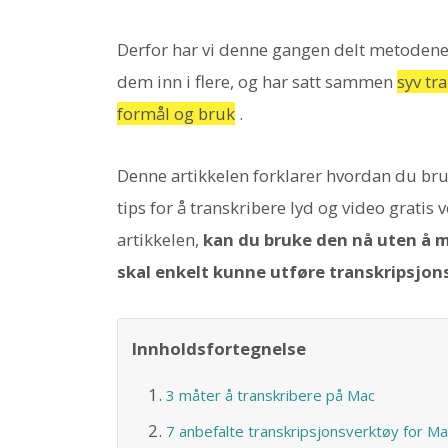
Derfor har vi denne gangen delt metodene f
dem inn i flere, og har satt sammen
syv tr
formål og bruk
.
Denne artikkelen forklarer hvordan du br
tips for å transkribere lyd og video gratis
artikkelen,
kan du bruke den nå uten å 
skal enkelt kunne utføre transkripsjon
Innholdsfortegnelse
3 måter å transkribere på Mac
7 anbefalte transkripsjonsverktøy for Ma