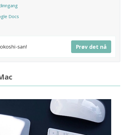
ydinngang
ogle Docs
iokoshi-san!
Prøv det nå
 Mac