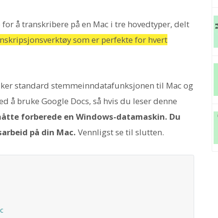
or å transkribere på en Mac i tre hovedtyper, delt
anskripsjonsverktøy som er perfekte for hvert
uker standard stemmeinndatafunksjonen til Mac og
 ved å bruke Google Docs, så hvis du leser denne
måtte forberede en Windows-datamaskin. Du
sarbeid på din Mac.
Vennligst se til slutten.
c