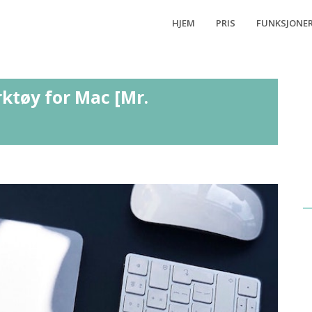
HJEM
PRIS
FUNKSJONE
ktøy for Mac [Mr.