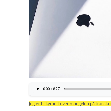
Jeg er bekymret over mangelen på transkr