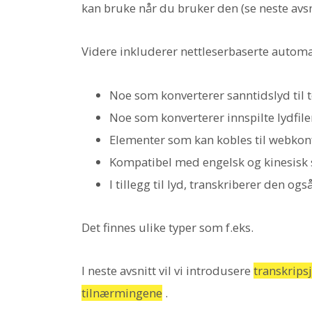
kan bruke når du bruker den (se neste avsni
Videre inkluderer nettleserbaserte automa
Noe som konverterer sanntidslyd til t
Noe som konverterer innspilte lydfiler 
Elementer som kan kobles til webko
Kompatibel med engelsk og kinesisk
I tillegg til lyd, transkriberer den ogs
Det finnes ulike typer som f.eks.
I neste avsnitt vil vi introdusere
transkrips
tilnærmingene
.