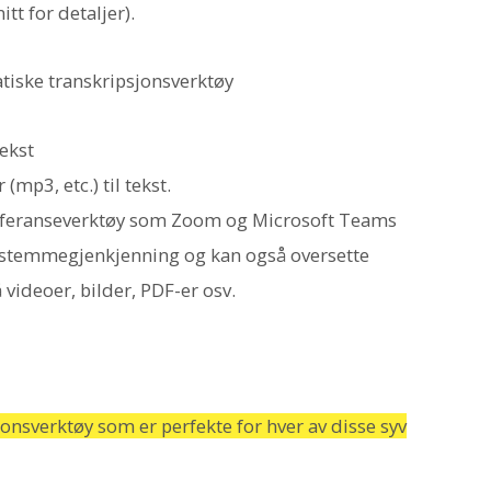
tt for detaljer).
tiske transkripsjonsverktøy
ekst
(mp3, etc.) til tekst.
nferanseverktøy som Zoom og Microsoft Teams
 stemmegjenkjenning og kan også oversette
å videoer, bilder, PDF-er osv.
jonsverktøy som er perfekte for hver av disse syv