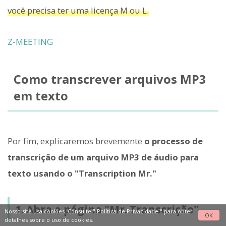
você precisa ter uma licença M ou L.
Z-MEETING
Como transcrever arquivos MP3
em texto
Por fim, explicaremos brevemente
o processo de
transcrição de um arquivo MP3 de áudio para
texto usando o "Transcription Mr."
1. Abra a página "Mr. Transcrição"
Nosso site usa cookies. Consulte "
Política de Privacidade
" para obter
OK
detalhes sobre o uso de cookies.