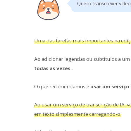
Quero transcrever vídeo
Uma das tarefas mais importantes na ediçã
Ao adicionar legendas ou subtítulos a um
todas as vezes
.
O que recomendamos é
usar um serviço 
Ao usar um serviço de transcrição de IA,
em texto simplesmente carregando-o.