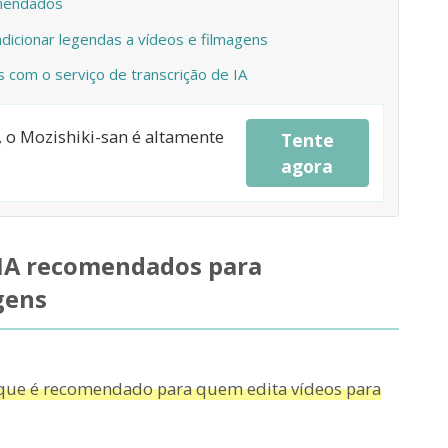
omendados
dicionar legendas a vídeos e filmagens
 com o serviço de transcrição de IA
a, o Mozishiki-san é altamente
Tente
agora
e IA recomendados para
gens
o que é recomendado para quem edita vídeos para