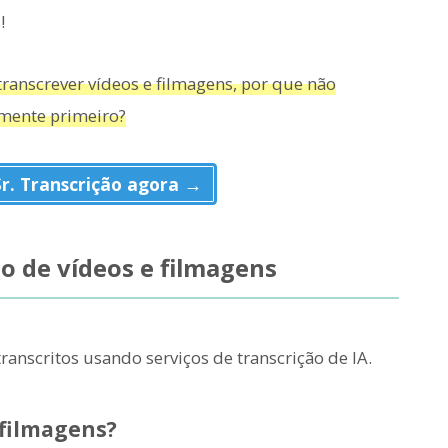
!
ranscrever vídeos e filmagens, por que não
amente primeiro?
r. Transcrição agora →
ão de vídeos e filmagens
ranscritos usando serviços de transcrição de IA.
 filmagens?