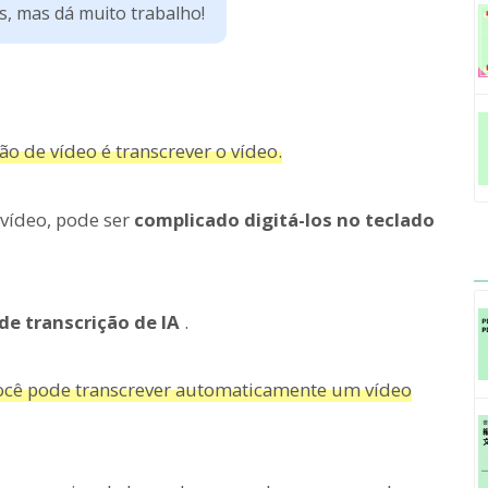
s, mas dá muito trabalho!
o de vídeo é transcrever o vídeo.
 vídeo, pode ser
complicado digitá-los no teclado
de transcrição de IA
.
 você pode transcrever automaticamente um vídeo