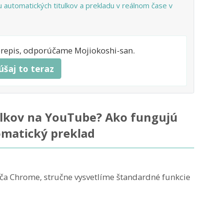
 automatických titulkov a prekladu v reálnom čase v
prepis, odporúčame Mojiokoshi-san.
úšaj to teraz
tulkov na YouTube? Ako fungujú
omatický preklad
ača Chrome, stručne vysvetlíme štandardné funkcie