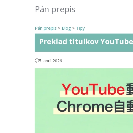
Pán prepis
Pán prepis
>
Blog
>
Tipy
Preklad titulkov YouTube
5. apríl 2026