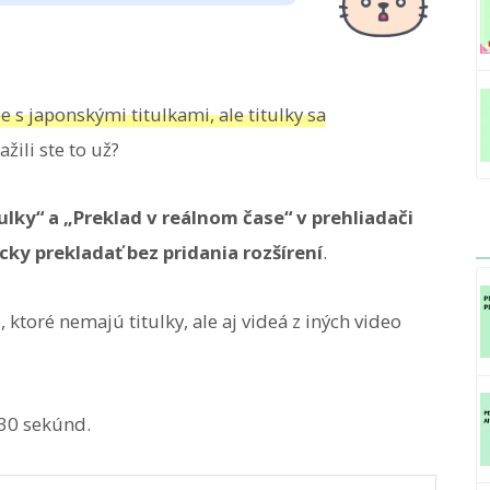
 s japonskými titulkami, ale titulky sa
ažili ste to už?
ulky“ a „Preklad v reálnom čase“ v prehliadači
y prekladať bez pridania rozšírení
.
ktoré nemajú titulky, ale aj videá z iných video
 30 sekúnd.