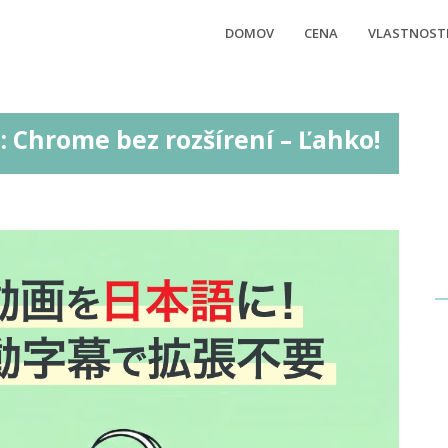
DOMOV
CENA
VLASTNOST
: Chrome bez rozšírení – Ľahko!