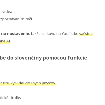
m videa
ozpoznávaním reči
a na nastavenie
, takže celkovo na YouTube
väčšina
ané AI
.
ube do slovenčiny pomocou funkcie
itulky videí do iných jazykov.
cké titulky.