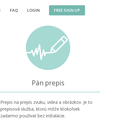
FREE SIGN UP
I
FAQ
LOGIN
Pán prepis
Prepis na prepis zvuku, videa a obrázkov. Je to
prepisová služba, ktorú môže ktokoľvek
zadarmo používať bez inštalácie.