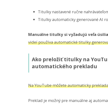
Titulky nastavené ručne nahrávateľo
Titulky automaticky generované AI r
Manuálne titulky si vyžadujú veľa úsili
videí používa automatické titulky generov
Ako preložiť titulky na YouT
automatického prekladu
Na YouTube môžete automaticky prekladať t
Preklad je možný pre manuálne aj automati