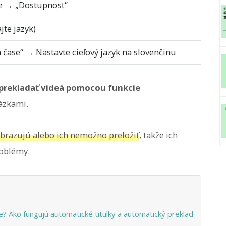
e → „Dostupnosť“
jte jazyk)
 čase“ → Nastavte cieľový jazyk na slovenčinu
prekladať videá pomocou funkcie
ázkami.
zobrazujú alebo ich nemožno preložiť
, takže ich
roblémy.
e? Ako fungujú automatické titulky a automatický preklad