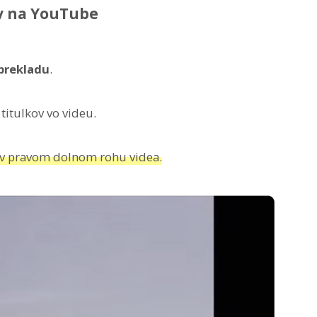
ov na YouTube
prekladu
.
titulkov vo videu.
“ v pravom dolnom rohu videa.