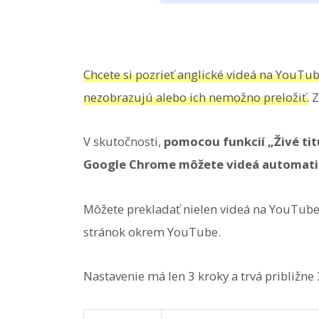
Chcete si pozrieť anglické videá na YouTube
nezobrazujú alebo ich nemožno preložiť.
Z
V skutočnosti,
pomocou funkcií „Živé tit
Google Chrome môžete videá automatick
Môžete prekladať nielen videá na YouTube, 
stránok okrem YouTube.
Nastavenie má len 3 kroky a trvá približne