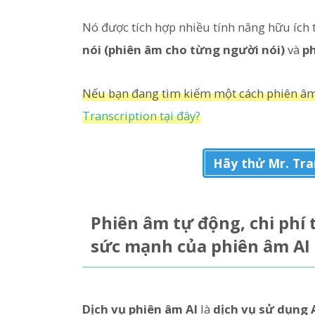
Nó được tích hợp nhiều tính năng hữu ích
nói (phiên âm cho từng người nói)
và
ph
Nếu bạn đang tìm kiếm một cách phiên âm 
Transcription tại đây?
Hãy thử Mr. Tra
Phiên âm tự động, chi phí t
sức mạnh của phiên âm AI
Dịch vụ phiên âm AI
là
dịch vụ sử dụng 