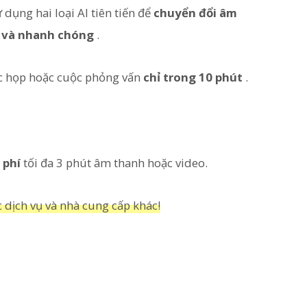
 dụng hai loại AI tiên tiến để
chuyển đổi âm
 và nhanh chóng
.
ộc họp hoặc cuộc phỏng vấn
chỉ trong 10 phút
.
 phí
tối đa 3 phút âm thanh hoặc video.
c dịch vụ và nhà cung cấp khác!