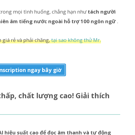
 trong mọi tình huống, chẳng hạn như
tách người
iên âm tiếng nước ngoài hỗ trợ 100 ngôn ngữ
.
giá rẻ và phải chăng,
tại sao không thử Mr.
nscription ngay bây giờ
hấp, chất lượng cao! Giải thích
AI hiệu suất cao để đọc âm thanh và tự động