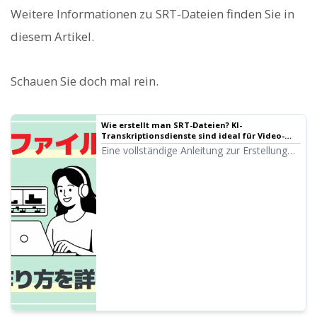
Weitere Informationen zu SRT-Dateien finden Sie in
diesem Artikel.
Schauen Sie doch mal rein.
Wie erstellt man SRT-Dateien? KI-
Transkriptionsdienste sind ideal für Video-
Untertitel! | KI-Transkriptionsdienst - Mr.
Eine vollständige Anleitung zur Erstellung
Transcription
von SRT-Dateien. Erfahren Sie, wie Sie mit
KI-Transkriptionsdiensten einfach Video-
Untertitel erstellen. Auch die Verwendung
mit Adobe Premiere, DaVinci Resolve und
YouTube wird vorgestellt.