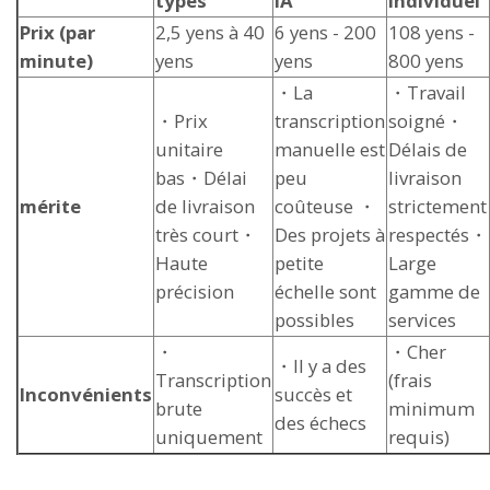
types
IA
Individuel
Prix (par
2,5 yens à 40
6 yens - 200
108 yens -
minute)
yens
yens
800 yens
・La
・Travail
・Prix
transcription
soigné・
unitaire
manuelle est
Délais de
bas・Délai
peu
livraison
mérite
de livraison
coûteuse ・
strictement
très court・
Des projets à
respectés・
Haute
petite
Large
précision
échelle sont
gamme de
possibles
services
・
・Cher
・Il y a des
Transcription
(frais
Inconvénients
succès et
brute
minimum
des échecs
uniquement
requis)