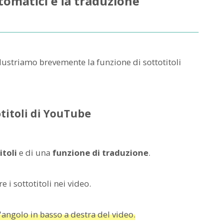
tomatici e la traduzione
llustriamo brevemente la funzione di sottotitoli
titoli di YouTube
itoli
e di una
funzione di traduzione
.
e i sottotitoli nei video.
l'angolo in basso a destra del video.