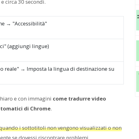
 e circa 30 secondi.
e → "Accessibilità"
ci" (aggiungi lingue)
o reale" → Imposta la lingua di destinazione su
chiaro e con immagini
come tradurre video
automatici di Chrome
.
quando i sottotitoli non vengono visualizzati o non
mente se dovessi riscontrare problemi.