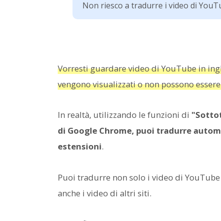
Non riesco a tradurre i video di YouT
Vorresti guardare video di YouTube in ingles
vengono visualizzati o non possono essere 
In realtà, utilizzando le funzioni di
"Sottot
di Google Chrome, puoi tradurre autom
estensioni
.
Puoi tradurre non solo i video di YouTube p
anche i video di altri siti.